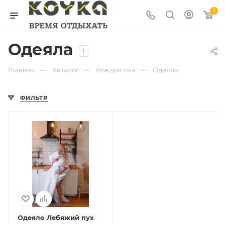
0
Одеяла
1
—
—
—
Главная
Каталог
Все для сна
Одеяла
ФИЛЬТР
Одеяло Лебяжий пух