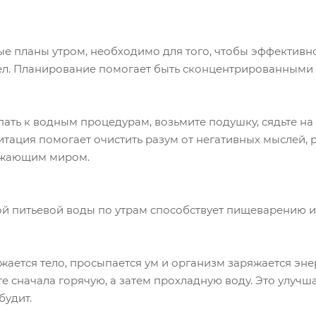
е планы утром, необходимо для того, чтобы эффективн
ел. Планирование помогает быть сконцентрированными 
пать к водным процедурам, возьмите подушку, сядьте н
дитация помогает очистить разум от негативных мыслей, 
ужающим миром.
й питьевой воды по утрам способствует пищеварению и
жается тело, просыпается ум и организм заряжается эн
е сначала горячую, а затем прохладную воду. Это улучш
будит.