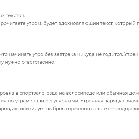
х текстов.
 прочитаете утром, будет вдохновляющий текст, который
 что начинать утро без завтрака никуда не годится. Утр
лу нужно ответственно.
ровка в спортзале, езда на велосипеде или обычная до
я по утрам стали регулярными. Утренняя зарядка знач
ов, активизирует выброс гормонов счастья — эндорфин