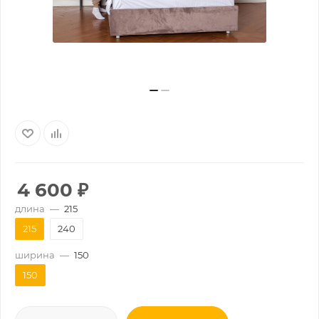
4 600
₽
длина
—
215
215
240
ширина
—
150
150