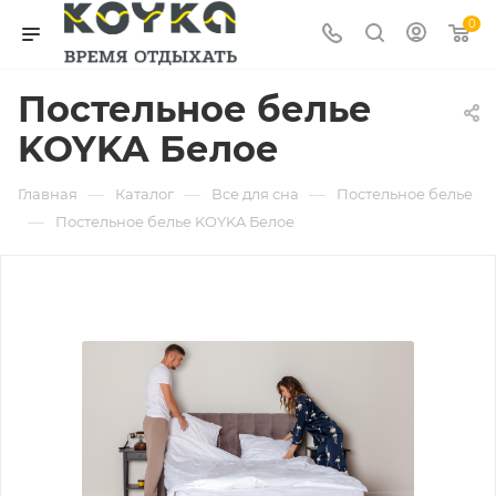
0
Постельное белье
KOYKA Белое
—
—
—
Главная
Каталог
Все для сна
Постельное белье
—
Постельное белье KOYKA Белое